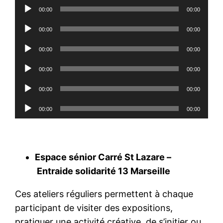
Lecteur
00:00
00:00
audio
Lecteur
00:00
00:00
audio
Lecteur
00:00
00:00
audio
Lecteur
00:00
00:00
audio
Lecteur
00:00
00:00
audio
Lecteur
00:00
00:00
audio
Espace sénior Carré St Lazare –
Entraide solidarité 13 Marseille
Ces ateliers réguliers permettent à chaque
participant de visiter des expositions,
pratiquer une activité créative, de s’initier ou